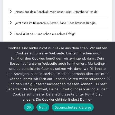
Neues aus dem Renchtal: Mein neuer Krimi „Homberle“ ist da!
Jetzt auch im Blumenhaus Serrer: Band 1 der Brenner-Trilogie!
Band 3 ist da – und schon ein echter Erfolg!
Ulmer Polizeiäpfel und Genussmomente im Bistro Simplex
Cookies sind leider nicht nur Kekse aus dem Ofen. Wir nutzen
Cookies auf unserer Webseite. Die technischen und
Am 25. Januar 2025 ist es wieder so weit – meine zweite Buchlesung
funktionalen Cookies benötigen wir zwingend, damit Dein
steht an!
Besuch auf unserer Webseite auch funktioniert. Marketing-
und personalisierte Cookies setzen wir, damit wir Dir Inhalte
und Anzeigen, auch in sozialen Medien, personalisiert anbieten
können, damit wir Dich auf unseren Seiten wiedererkennen
und den Erfolg unserer Kampagnen messen können. Du hast
Kontakt
Datenschutz
Impressum
jederzeit die Möglichkeit, Deine Einwilligungserklärung zu den
Cookies auf unserer Datenschutzseite unter Punkt 5 zu
© 2026 by Iris Klauenberg | Powered By
SpiceThemes
ändern. Die Cookierichtlinie findest Du hier.
OK
Nein
Datenschutzerklärung