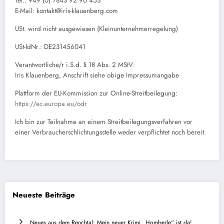
Tel.: +49 (0) 7843 92 90 453
E-Mail: kontakt@iris-klauenberg.com
USt. wird nicht ausgewiesen (Kleinunternehmerregelung)
USt-IdNr.: DE231456041
Verantwortliche/r i.S.d. § 18 Abs. 2 MStV:
Iris Klauenberg, Anschrift siehe obige Impressumangabe
Plattform der EU-Kommission zur Online-Streitbeilegung:
In
https://ec.europa.eu/odr
neuem
Ich bin zur Teilnahme an einem Streitbeilegungsverfahren vor
Fenster
einer Verbraucherschlichtungsstelle weder verpflichtet noch bereit.
öffnen
Neueste Beiträge
Neues aus dem Renchtal: Mein neuer Krimi „Homberle“ ist da!