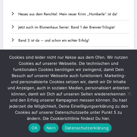
Neues aus dem Renchtal: Mein neuer Krimi „Homberle“ ist da!
Jetzt auch im Blumenhaus Serrer: Band 1 der Brenner-Trilogie!
Band 3 ist da – und schon ein echter Erfolg!
Ulmer Polizeiäpfel und Genussmomente im Bistro Simplex
Cookies sind leider nicht nur Kekse aus dem Ofen. Wir nutzen
Cookies auf unserer Webseite. Die technischen und
Am 25. Januar 2025 ist es wieder so weit – meine zweite Buchlesung
funktionalen Cookies benötigen wir zwingend, damit Dein
steht an!
Besuch auf unserer Webseite auch funktioniert. Marketing-
und personalisierte Cookies setzen wir, damit wir Dir Inhalte
und Anzeigen, auch in sozialen Medien, personalisiert anbieten
können, damit wir Dich auf unseren Seiten wiedererkennen
und den Erfolg unserer Kampagnen messen können. Du hast
Kontakt
Datenschutz
Impressum
jederzeit die Möglichkeit, Deine Einwilligungserklärung zu den
Cookies auf unserer Datenschutzseite unter Punkt 5 zu
© 2026 by Iris Klauenberg | Powered By
SpiceThemes
ändern. Die Cookierichtlinie findest Du hier.
OK
Nein
Datenschutzerklärung