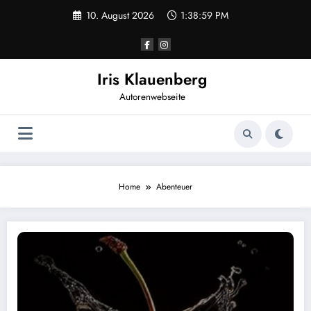
Zum
10. August 2026
1:38:59 PM
Inhalt
springen
Iris Klauenberg
Autorenwebseite
Home
Abenteuer
Die Brenner von Renchen-Ulm – Der Kirschenkomplott