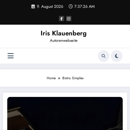
Zum
9. August 2026
7:37:27 AM
Inhalt
springen
Iris Klauenberg
Autorenwebseite
Home
Bistro Simplex
Ulmer Polizeiäpfel und Genussmomente im Bistro Simplex