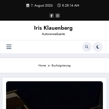
Zum
7. August 2026
8:28:14 AM
Inhalt
springen
Iris Klauenberg
Autorenwebseite
Home
Buchsignierung
Ulmer Polizeiäpfel und Genussmomente im Bistro Simplex