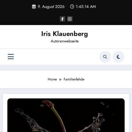
Zum
9. August 2026
1:45:14 AM
Inhalt
springen
Iris Klauenberg
Autorenwebseite
Home
Familienfehde
Die Brenner von Renchen-Ulm – Der Kirschenkomplott