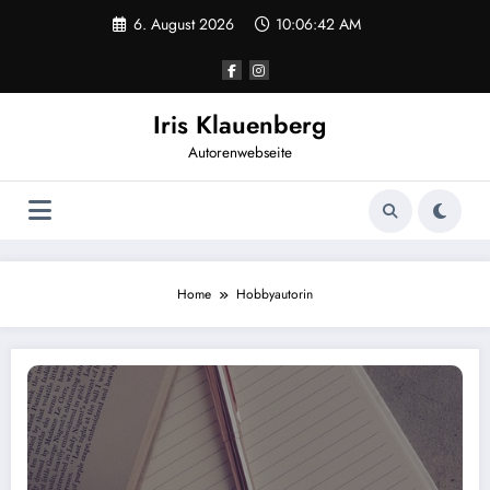
Zum
6. August 2026
10:06:42 AM
Inhalt
springen
Iris Klauenberg
Autorenwebseite
Home
Hobbyautorin
Endlich auf Facebook und Instagram – Ein neuer Weg, meine Werke zu teilen!