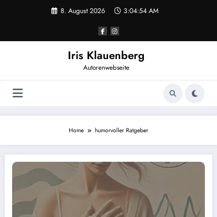
Zum
8. August 2026
3:04:54 AM
Inhalt
springen
Iris Klauenberg
Autorenwebseite
Home
humorvoller Ratgeber
Mitten im Leben: Eine Reise durch die Wechseljahre