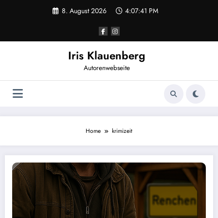
Zum
8. August 2026
4:07:41 PM
Inhalt
springen
Iris Klauenberg
Autorenwebseite
Home
krimizeit
Neues aus dem Renchtal: Mein neuer Krimi „Homberle“ ist da!