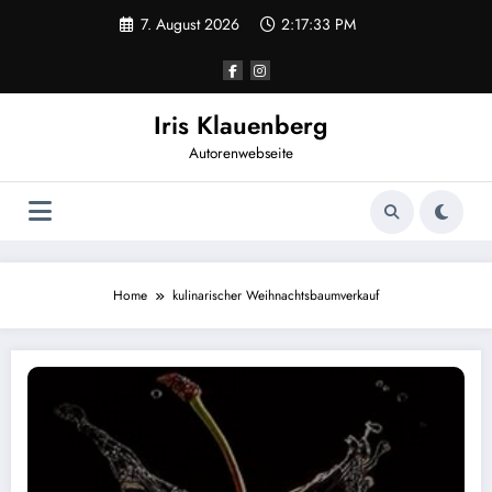
Zum
7. August 2026
2:17:33 PM
Inhalt
springen
Iris Klauenberg
Autorenwebseite
Home
kulinarischer Weihnachtsbaumverkauf
Die Brenner von Renchen-Ulm – Der Kirschenkomplott