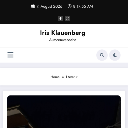
Zum
7. August 2026
8:17:55 AM
Inhalt
springen
Iris Klauenberg
Autorenwebseite
Home
Literatur
Ulmer Polizeiäpfel und Genussmomente im Bistro Simplex