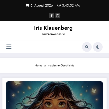
Zum
6. August 2026
3:43:02 AM
Inhalt
springen
Iris Klauenberg
Autorenwebseite
Home
magische Geschichte
Lisa: Das Geheimnis der Meereskristalle