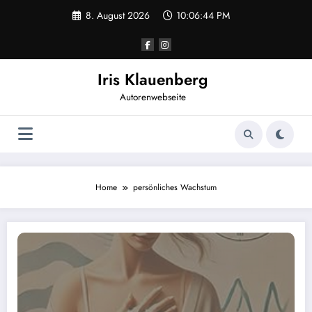
Zum
8. August 2026
10:06:44 PM
Inhalt
springen
Iris Klauenberg
Autorenwebseite
Home
persönliches Wachstum
Mitten im Leben: Eine Reise durch die Wechseljahre