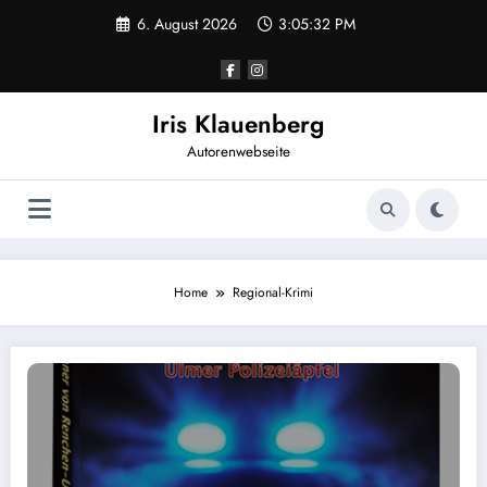
Zum
6. August 2026
3:05:32 PM
Inhalt
springen
Iris Klauenberg
Autorenwebseite
Home
Regional-Krimi
Entschuldigung und Neuigkeiten: Der 2. Band der ‚Brenner von Renchen-Ulm‘ ist 