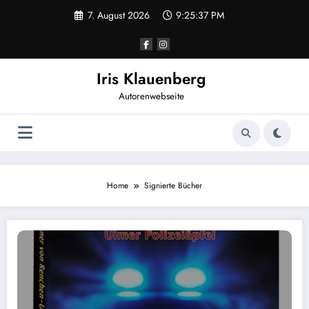
Zum
7. August 2026
9:25:37 PM
Inhalt
springen
Iris Klauenberg
Autorenwebseite
Home
Signierte Bücher
Entschuldigung und Neuigkeiten: Der 2. Band der ‚Brenner von Renchen-Ulm‘ ist 