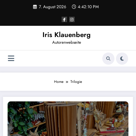
Zum
7. August 2026
4:42:10 PM
Inhalt
springen
Iris Klauenberg
Autorenwebseite
Home
Trilogie
Jetzt auch im Blumenhaus Serrer: Band 1 der Brenner-Trilogie!