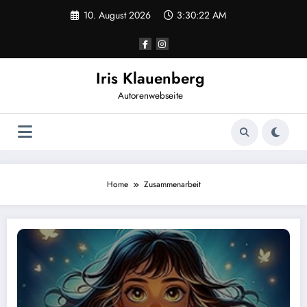
Zum
10. August 2026
3:30:22 AM
Inhalt
springen
Iris Klauenberg
Autorenwebseite
Home
Zusammenarbeit
Lisa: Das Geheimnis der Meereskristalle