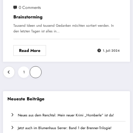
0 Comments
Brainstorming
Tausend Ideen und tausend Gedanken möchten sortiert werden. In
den letzten Tagen ist alles in…
Read More
1. Juli 2024
Seitennummerierung
1
2
der
Beiträge
Neueste Beiträge
Neues aus dem Renchtal: Mein neuer Krimi „Homberle“ ist da!
Jetzt auch im Blumenhaus Serrer: Band 1 der Brenner-Trilogie!