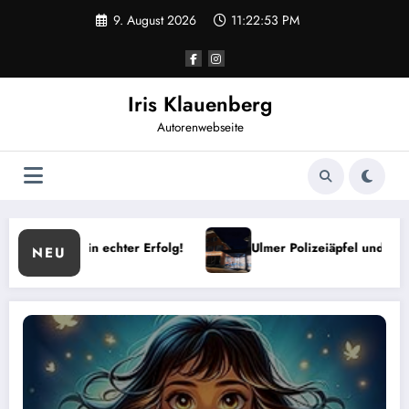
Zum
9. August 2026
11:22:54 PM
Inhalt
springen
Iris Klauenberg
Autorenwebseite
chter Erfolg!
Ulmer Polizeiäpfel und Genussmomente im Bi
NEU
Lisa: Das Geheimnis der Meereskristalle