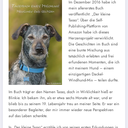
Im Dezember 2016 habe ich
mein allererstes Buch
veröffentlicht: „Der kleine
Tasso“. Über die Self-
Publishing-Plattform von
Amazon habe ich dieses
Herzensprojekt verwirklicht.
Die Geschichten im Buch sind
eine bunte Mischung aus
tatsächlich erlebten und frei
erfundenen Momenten, die ich
mit meinem Hund – einem
einzigartigen Dackel-
Windhund-Mix – teilen durfte.
Im Buch trägt er den Namen Tasso, doch in Wirklichkeit hieß er
Blinkie. Ich bekam ihn, als er etwa sechs Monate alt war, und er
blieb bis zu seinem 19. Lebensjahr treu an meiner Seite. Er war ein
besonderer Begleiter, der mir immer wieder neue Perspektiven
auf das Leben schenkte.
In „Der kleine Tasso“ erzähle ich von seinen ersten Erkundungen in