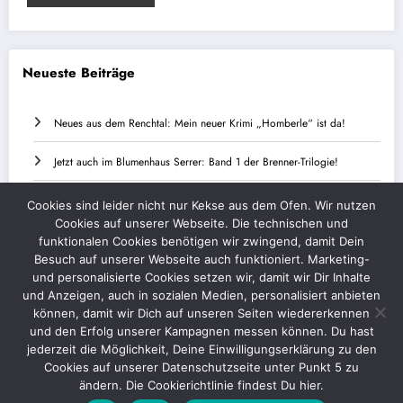
Neueste Beiträge
Neues aus dem Renchtal: Mein neuer Krimi „Homberle“ ist da!
Jetzt auch im Blumenhaus Serrer: Band 1 der Brenner-Trilogie!
Band 3 ist da – und schon ein echter Erfolg!
Cookies sind leider nicht nur Kekse aus dem Ofen. Wir nutzen
Cookies auf unserer Webseite. Die technischen und
Ulmer Polizeiäpfel und Genussmomente im Bistro Simplex
funktionalen Cookies benötigen wir zwingend, damit Dein
Besuch auf unserer Webseite auch funktioniert. Marketing-
Am 25. Januar 2025 ist es wieder so weit – meine zweite Buchlesung
und personalisierte Cookies setzen wir, damit wir Dir Inhalte
steht an!
und Anzeigen, auch in sozialen Medien, personalisiert anbieten
können, damit wir Dich auf unseren Seiten wiedererkennen
und den Erfolg unserer Kampagnen messen können. Du hast
jederzeit die Möglichkeit, Deine Einwilligungserklärung zu den
Cookies auf unserer Datenschutzseite unter Punkt 5 zu
ändern. Die Cookierichtlinie findest Du hier.
Kontakt
Datenschutz
Impressum