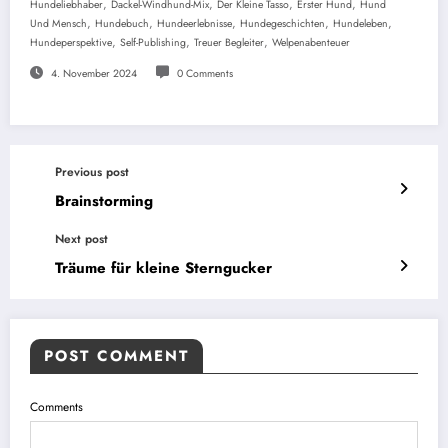
,
,
,
,
Hundeliebhaber
Dackel-Windhund-Mix
Der Kleine Tasso
Erster Hund
Hund
,
,
,
,
,
Und Mensch
Hundebuch
Hundeerlebnisse
Hundegeschichten
Hundeleben
,
,
,
Hundeperspektive
Self-Publishing
Treuer Begleiter
Welpenabenteuer
4. November 2024
0 Comments
Previous post
Brainstorming
Next post
Träume für kleine Sterngucker
POST COMMENT
Comments