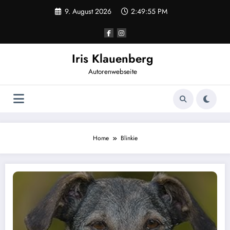
Zum
9. August 2026
2:49:55 PM
Inhalt
springen
Iris Klauenberg
Autorenwebseite
Home
Blinkie
Tagebuch eines Mischling: Menschen sind seltsam